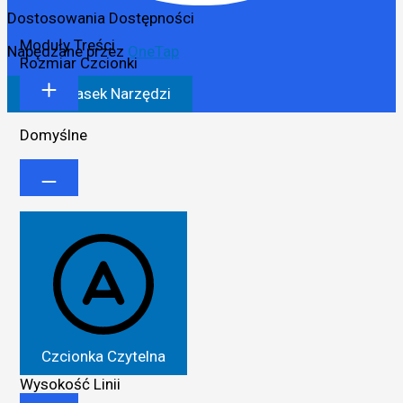
Dostosowania Dostępności
Moduły Treści
Napędzane przez
OneTap
Rozmiar Czcionki
Ukryj Pasek Narzędzi
Domyślne
Czcionka Czytelna
Wysokość Linii