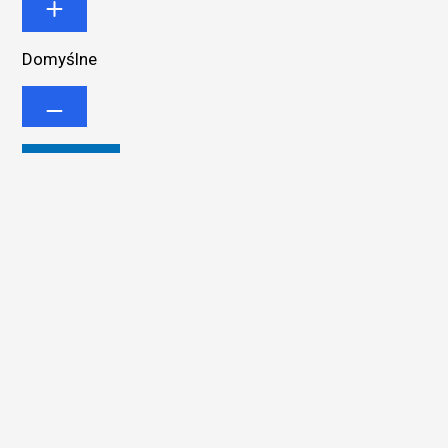
Domyślne
Kursor
Odstępy Między Literami
Align Text
Grubość Czcionki